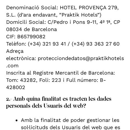
Denominació Social: HOTEL PROVENÇA 279,
S.L. (d’ara endavant, “Praktik Hotels”)
Domicili Social: C/Pedro i Pons 9-11, 4º 1ª, CP
08034 de Barcelona
CIF: B65799082
Telèfon: (+34) 321 93 41 / (+34) 93 363 27 60
Adreça
electrònica: protecciondedatos@praktikhotels
.com
Inscrita al Registre Mercantil de Barcelona:
Tom: 43282, Foli: 223 i Full número: B-
428002
2.- Amb quina finalitat es tracten les dades
personals dels Usuaris del web?
Amb la finalitat de poder gestionar les
sol·licituds dels Usuaris del web que es